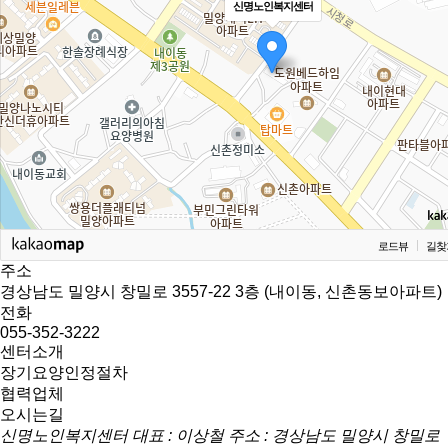
신명노인복지센터
로드뷰
길찾
주소
경상남도 밀양시 창밀로 3557-22 3층 (내이동, 신촌동보아파트)
전화
055-352-3222
센터소개
장기요양인정절차
협력업체
오시는길
신명노인복지센터
대표 : 이상철
주소 : 경상남도 밀양시 창밀로